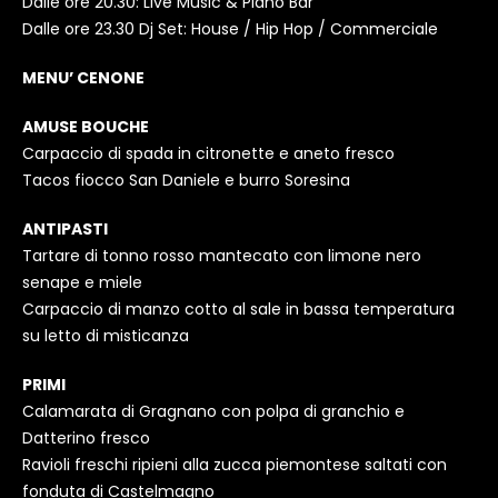
Dalle ore 20.30: Live Music & Piano Bar
Dalle ore 23.30 Dj Set: House / Hip Hop / Commerciale
MENU’ CENONE
AMUSE BOUCHE
Carpaccio di spada in citronette e aneto fresco
Tacos fiocco San Daniele e burro Soresina
ANTIPASTI
Tartare di tonno rosso mantecato con limone nero
senape e miele
Carpaccio di manzo cotto al sale in bassa temperatura
su letto di misticanza
PRIMI
Calamarata di Gragnano con polpa di granchio e
Datterino fresco
Ravioli freschi ripieni alla zucca piemontese saltati con
fonduta di Castelmagno